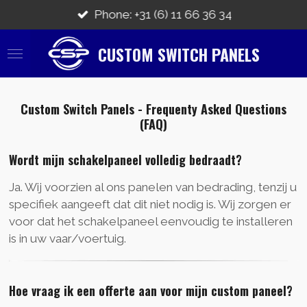
Ga
Phone: +31 (6) 11 66 36 34
direct
naar
CUSTOM SWITCH PANELS
de
hoofdinhoud
Custom Switch Panels - Frequenty Asked Questions
(FAQ)
Wordt mijn schakelpaneel volledig bedraadt?
Ja. Wij voorzien al ons panelen van bedrading, tenzij u
specifiek aangeeft dat dit niet nodig is. Wij zorgen er
voor dat het schakelpaneel eenvoudig te installeren
is in uw vaar/voertuig.
Hoe vraag ik een offerte aan voor mijn custom paneel?