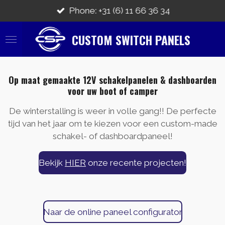
Ga
Phone: +31 (6) 11 66 36 34
direct
naar
CUSTOM SWITCH PANELS
de
hoofdinhoud
Op maat gemaakte 12V schakelpanelen & dashboarden
voor uw boot of camper
De winterstalling is weer in volle gang!! De perfecte
tijd van het jaar om te kiezen voor een custom-made
schakel- of dashboardpaneel!
Bekijk
HIER
onze recente projecten!
Naar de online paneel configurator