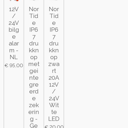
12V
Nor
Nor
/
Tid
Tid
24V
e
e
bilg
IP6
IP6
e
7
7
alar
dru
dru
m -
kkn
kkn
NL
op
op
met
zwa
€ 95,00
gei
rt
nte
20A
gre
12V
erd
/
e
24V
zek
Wit
erin
te
g -
LED
Ge
€ 20,00