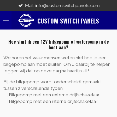
Ga
Mail: info@customswitchpanels.com
direct
naar
CUSTOM SWITCH PANELS
de
hoofdinhoud
Hoe sluit ik een 12V bilgepomp of waterpomp in de
boot aan?
We horen het vaak: mensen weten niet hoe je een
bilgepomp aan moet sluiten. Om u daarbij te helpen
leggen wij dat op deze pagina haarfijn uit!
Bij de bilgepomp wordt onderscheidt gemaakt
tussen 2 verschillende typen:
| Bilgepomp met een externe drijfschakelaar
| Bilgepomp met een interne drijfschakelaar