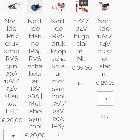
NorT
NorT
NorT
12V /
NorT
ide
ide
ide
24V
ide
IP67
Mari
RVS
bilge
12V /
druk
ne
druk
alar
24V
knop
IP65
knop
m -
buzz
RVS
RVS
scha
NL
er
316
scha
kela
alar
€ 95,00
20A
kela
ar
m
12V /
ar
met
€ 29,95
In winkelwagen
24V
12V
sym
Blau
20A |
bool
we
Met
12V /
LED
label
24V
In winkelwagen
sym
20A
€ 20,00
bool
IP67
l
€ 20,00