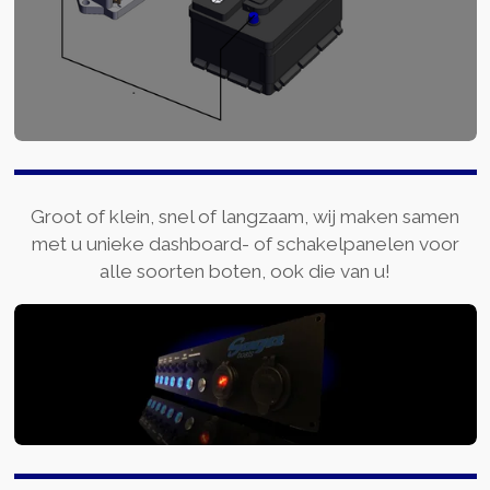
Groot of klein, snel of langzaam, wij maken samen
met u unieke dashboard- of schakelpanelen voor
alle soorten boten, ook die van u!