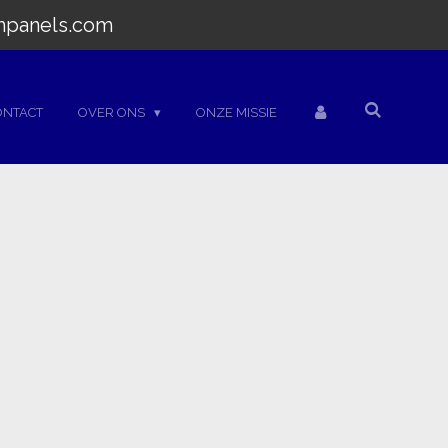
hpanels.com
ONTACT
OVER ONS
ONZE MISSIE