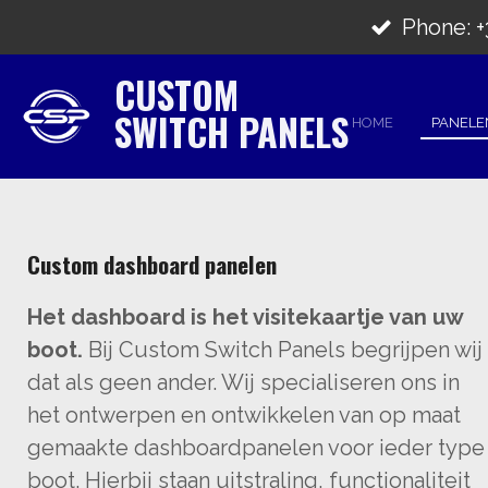
Ga
Phone: +3
direct
CUSTOM
naar
SWITCH PANELS
de
HOME
PANEL
hoofdinhoud
Custom dashboard panelen
Het dashboard is het visitekaartje van uw
boot.
Bij Custom Switch Panels begrijpen wij
dat als geen ander. Wij specialiseren ons in
het ontwerpen en ontwikkelen van op maat
gemaakte dashboardpanelen voor ieder type
boot. Hierbij staan uitstraling, functionaliteit