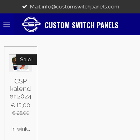
Ga
Mail: info@customswitchpanels.com
direct
naar
CUSTOM SWITCH PANELS
de
hoofdinhoud
Sale!
CSP
kalend
er 2024
€ 15,00
€ 25,00
In winkelwagen