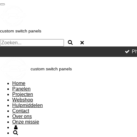
Ga
direct
naar
de
hoofdinhoud
custom switch panels
Ph
custom switch panels
Home
Panelen
Projecten
Webshop
Hulpmiddelen
Contact
Over ons
Onze missie