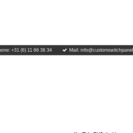
one: +31 (6) 11 66 36 34
Mail: info@customswitchpane