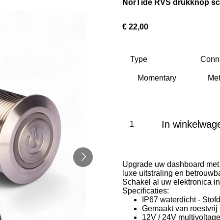
NorTide RVS drukknop sch
€ 22,00
Type
Conn
In winkelwag
Upgrade uw dashboard met N
luxe uitstraling en betrouwba
Schakel al uw elektronica i
Specificaties:
IP67 waterdicht - Stof
Gemaakt van roestvrij
12V / 24V multivoltag