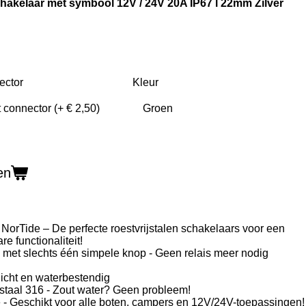
akelaar met symbool 12V / 24V 20A IP67 l 22mm Zilver
ector
Kleur
en
orTide – De perfecte roestvrijstalen schakelaars voor een
re functionaliteit!
n met slechts één simpele knop - Geen relais meer nodig
dicht en waterbestendig
 staal 316 - Zout water? Geen probleem!
e - Geschikt voor alle boten, campers en 12V/24V-toepassingen!