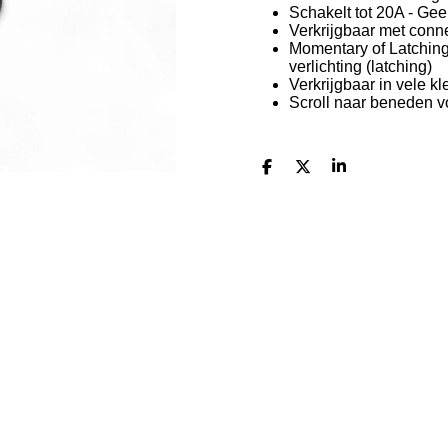
Schakelt tot 20A - Gee
Verkrijgbaar met conne
Momentary of Latching
verlichting (latching)
Verkrijgbaar in vele k
Scroll naar beneden v
D
D
S
e
e
h
l
e
a
e
l
r
n
e