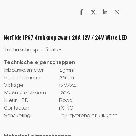
D
D
S
D
e
e
h
e
l
e
a
l
e
l
r
e
NorTide IP67 drukknop zwart 20A 12V / 24V Witte LED
n
e
n
Technische specificaties
Technische eigenschappen
Inbouwdiameter 19mm
Buitendiameter 22mm
Voltage 12V/24
Maximale stroom 20A
Kleur LED Rood
Contacten 1X NO
Schakeling Terugverend of klikkend
Materiaal eigenschappen