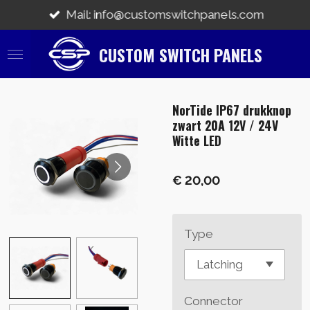
Ga
Mail: info@customswitchpanels.com
direct
naar
CUSTOM SWITCH PANELS
de
hoofdinhoud
NorTide IP67 drukknop
zwart 20A 12V / 24V
Witte LED
€ 20,00
Type
Connector