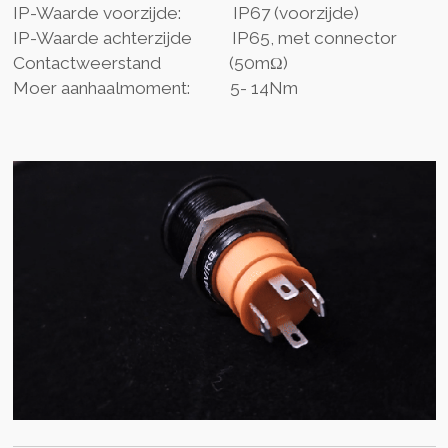
IP-Waarde voorzijde: IP67 (voorzijde)
IP-Waarde achterzijde IP65, met connector
Contactweerstand (50mΩ)
Moer aanhaalmomen
t: 5- 14Nm