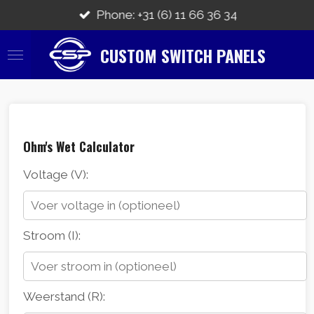
Ga
Phone: +31 (6) 11 66 36 34
direct
naar
CUSTOM SWITCH PANELS
de
hoofdinhoud
Ohm's Wet Calculator
Voltage (V):
Stroom (I):
Weerstand (R):