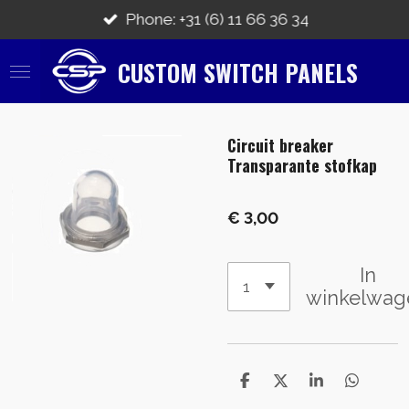
Ga
Phone: +31 (6) 11 66 36 34
direct
naar
CUSTOM SWITCH PANELS
de
hoofdinhoud
Circuit breaker
Transparante stofkap
€ 3,00
In
winkelwag
D
D
S
D
e
e
h
e