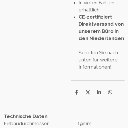
In vielen Farben
erhältlich
CE-zertifiziert
Direktversand von
unserem Büro in
den Niederlanden
Scrollen Sie nach
unten für weitere
Informationen!
D
D
S
D
e
e
h
e
l
e
a
l
e
l
r
e
n
e
n
Technische Daten
Einbaudurchmesser 19mm