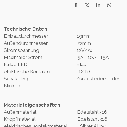
D
D
S
D
e
e
h
e
l
e
a
l
e
l
r
e
n
e
n
Technische Daten
Einbaudurchmesser 19mm
Außendurchmesser 22mm
Stromspannung 12V/24
Maximaler Strom 5A - 10A - 15A
Farbe LED Blau
elektrische Kontakte 1X NO
Schäkeling Zurückfedern oder
Klicken
Materialeigenschaften
Außenmaterial Edelstahl 316
Knopfmaterial Edelstahl 316
elektrisches Kontaktmaterial Silver Alloy