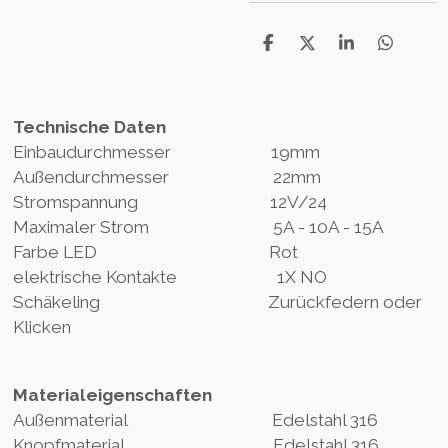
D
D
S
D
e
e
h
e
l
e
a
l
e
l
r
e
n
e
n
Technische Daten
Einbaudurchmesser 19mm
Außendurchmesser 22mm
Stromspannung 12V/24
Maximaler Strom 5A - 10A - 15A
Farbe LED Rot
elektrische Kontakte 1X NO
Schäkeling Zurückfedern oder
Klicken
Materialeigenschaften
Außenmaterial Edelstahl 316
Knopfmaterial Edelstahl 316