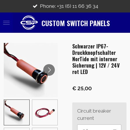
Ga
Phone: +31 (6) 11 66 36 34
direct
naar
CUSTOM SWITCH PANELS
de
hoofdinhoud
Schwarzer IP67-
Druckknopfschalter
NorTide mit interner
Sicherung | 12V / 24V
rot LED
€ 25,00
Circuit breaker
current