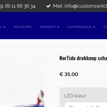
1 (6) 11 66 36 34
Mail: info@customswitc
EN
PROJECTEN
WEBSHOP
HULPMIDDELEN
C
NorTide drukknop scha
€ 35,00
LED kleur