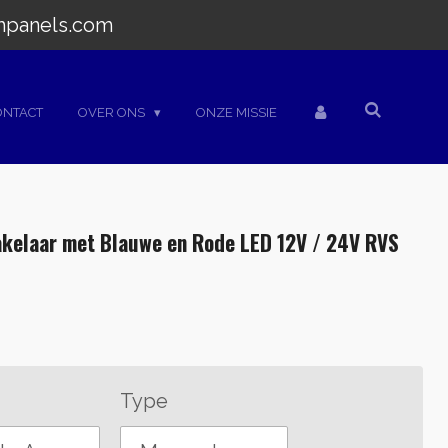
hpanels.com
ONTACT
OVER ONS
ONZE MISSIE
kelaar met Blauwe en Rode LED 12V / 24V RVS
Type