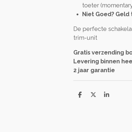
toeter (momentary)
Niet Goed? Geld 
De perfecte schakela
trim-unit
Gratis verzending b
Levering binnen hee
2 jaar garantie
D
D
S
e
e
h
l
e
a
e
l
r
n
e