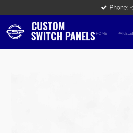
Ga
Phone: +3
direct
CUSTOM
naar
SWITCH PANELS
de
HOME
PANEL
hoofdinhoud